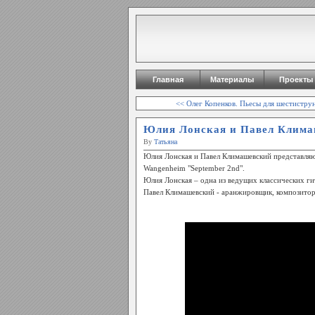
Главная
Материалы
Проекты
<< Олег Копенков. Пьесы для шестистру
Юлия Лонская и Павел Клима
By
Татьяна
Юлия Лонская и Павел Климашевский представляю
Wangenheim "September 2nd".
Юлия Лонская – одна из ведущих классических г
Павел Климашевский - аранжировщик, композитор