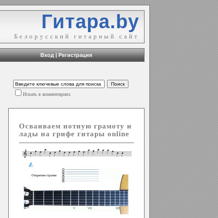
Гитара.by
Белорусский гитарный сайт
Вход
|
Регистрация
Искать в комментариях
Осваиваем нотную грамоту и
лады на грифе гитары online