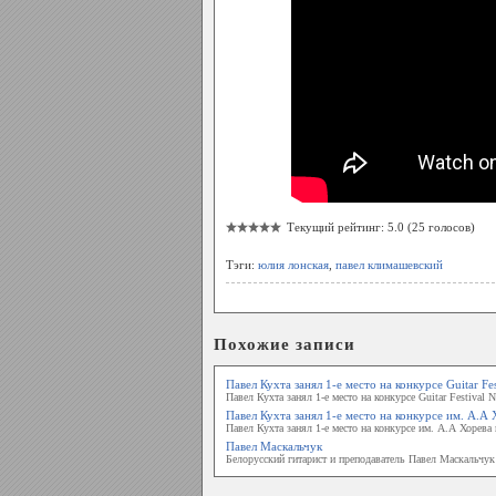
Текущий рейтинг: 5.0 (25 голосов)
Тэги:
юлия лонская
,
павел климашевский
Похожие записи
Павел Кухта занял 1-е место на конкурсе Guitar Fe
Павел Кухта занял 1-е место на конкурсе Guitar Festival 
Павел Кухта занял 1-е место на конкурсе им. А.А
Павел Кухта занял 1-е место на конкурсе им. А.А Хорева
Павел Маскальчук
Белорусский гитарист и преподаватель Павел Маскальчук