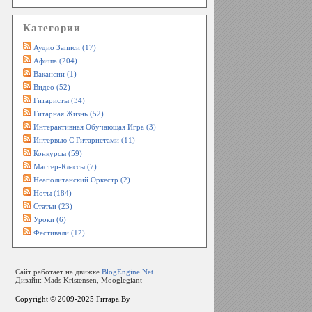
Категории
Аудио Записи (17)
Афиша (204)
Вакансии (1)
Видео (52)
Гитаристы (34)
Гитарная Жизнь (52)
Интерактивная Обучающая Игра (3)
Интервью С Гитаристами (11)
Конкурсы (59)
Мастер-Классы (7)
Неаполитанский Оркестр (2)
Ноты (184)
Статьи (23)
Уроки (6)
Фестивали (12)
Сайт работает на движке
BlogEngine.Net
Дизайн: Mads Kristensen, Mooglegiant
Copyright © 2009-2025
Гитара.By