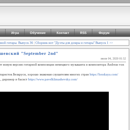
Игра
Обучение
Контакт
RSS
Форум
нной гитары. Выпуск 36
|
Сборник нот "Дуэты для домры и гитары" Выпуск 1 >>
шевский "September 2nd"
июля 04, 2020 01:52
т новую версию гитарной композиции немецкого музыканта и композитора Andreas von
итаристок Беларуси, хорошо знакомая слушателям многих стран
https://lonskaya.com/
, дирижер и басист
https://www.pavelklimashevsky.com/