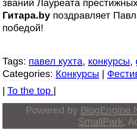
званий Лауреата престижных
Гитара.by
поздравляет Павл
победой!
Tags:
павел кухта
,
конкурсы
,
Categories:
Конкурсы
|
Фести
|
To the top
|
Powered by
BlogEngine
SmallPark
, 