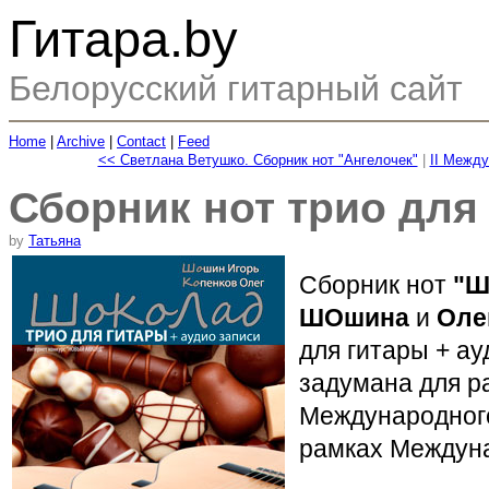
Гитара.by
Белорусский гитарный сайт
Home
|
Archive
|
Contact
|
Feed
<< Светлана Ветушко. Сборник нот "Ангелочек"
|
II Между
Сборник нот трио для
by
Татьяна
Сборник нот
"Ш
ШОшина
и
Оле
для гитары + а
задумана для р
Международног
рамках Междуна