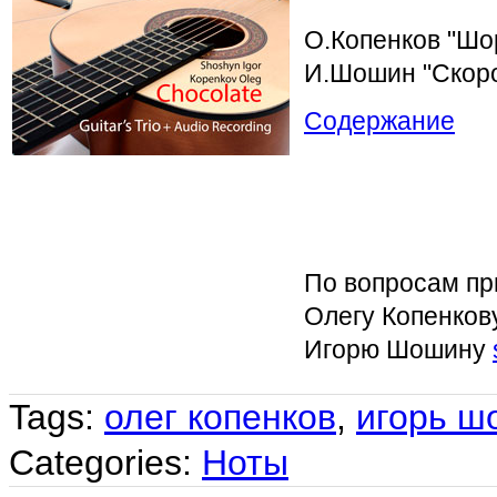
О.Копенков "Ш
И.Шошин "Скор
Содержание
По вопросам пр
Олегу Копенко
Игорю Шошину
Tags:
олег копенков
,
игорь ш
Categories:
Ноты