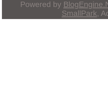
Powered by
BlogEngine
SmallPark
, 