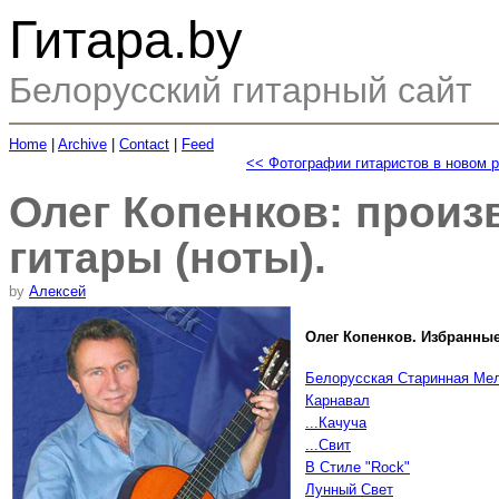
Гитара.by
Белорусский гитарный сайт
Home
|
Archive
|
Contact
|
Feed
<< Фотографии гитаристов в новом 
Олег Копенков: произ
гитары (ноты).
by
Алексей
Олег Копенков. Избранные
Белорусская Старинная Ме
Карнавал
...Качуча
...Свит
В Стиле "Rock"
Лунный Свет