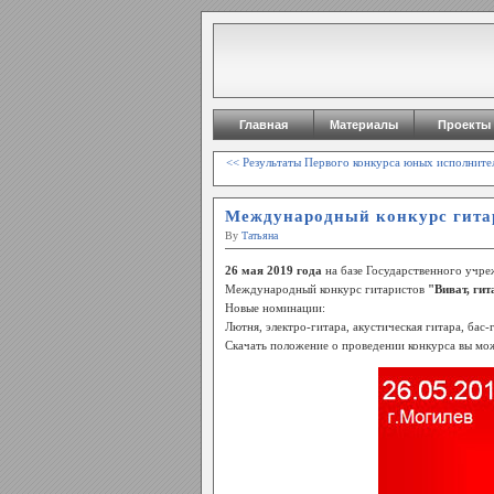
Главная
Материалы
Проекты
<< Результаты Первого конкурса юных исполнител
Международный конкурс гитари
By
Татьяна
26 мая 2019 года
на базе Государственного учре
Международный конкурс гитаристов
"Виват, гит
Новые номинации:
Лютня, электро-гитара, акустическая гитара, бас-
Скачать положение о проведении конкурса вы мо