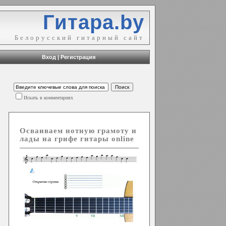
Гитара.by
Белорусский гитарный сайт
Вход
|
Регистрация
Искать в комментариях
Осваиваем нотную грамоту и
лады на грифе гитары online