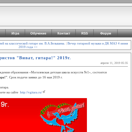
Игра
Обучение
Контакт
RSS
Форум
ей на классической гитаре им. В.А.Белышева.
|
Вечер гитарной музыки в ДК МАЗ 4 июня
2019 года >>
стов "Виват, гитара!" 2019г.
апреля 11, 2019 05:35
ждения образования «Могилевская детская школа искусств №1», состоится
ара!"
. Срок подачи заявки до 16 мая 2019 г.
гитара.
жете на сайте
http://vgitara.ru/