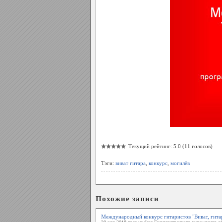
Текущий рейтинг: 5.0 (11 голосов)
Тэги:
виват гитара
,
конкурс
,
могилёв
Похожие записи
Международный конкурс гитаристов "Виват, гита