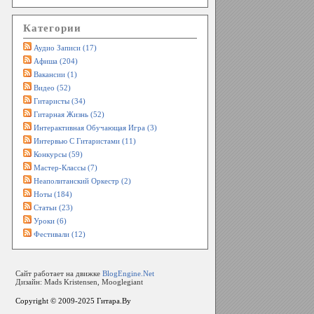
Категории
Аудио Записи (17)
Афиша (204)
Вакансии (1)
Видео (52)
Гитаристы (34)
Гитарная Жизнь (52)
Интерактивная Обучающая Игра (3)
Интервью С Гитаристами (11)
Конкурсы (59)
Мастер-Классы (7)
Неаполитанский Оркестр (2)
Ноты (184)
Статьи (23)
Уроки (6)
Фестивали (12)
Сайт работает на движке
BlogEngine.Net
Дизайн: Mads Kristensen, Mooglegiant
Copyright © 2009-2025
Гитара.By