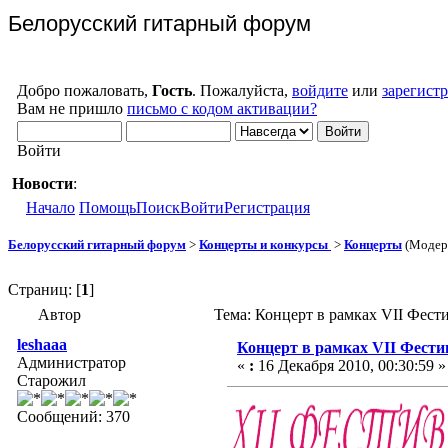
Белорусский гитарный форум
Добро пожаловать,
Гость
. Пожалуйста,
войдите
или
зарегист
Вам не пришло
письмо с кодом активации?
Войти
Новости
:
Начало
Помощь
Поиск
Войти
Регистрация
Белорусский гитарный форум
>
Концерты и конкурсы
>
Концерты
(Модер
Страниц: [
1
]
Автор
Тема: Концерт в рамках VII Фест
leshaaa
Концерт в рамках VII Фест
Администратор
«
:
16 Декабря 2010, 00:30:59 »
Старожил
Сообщений: 370