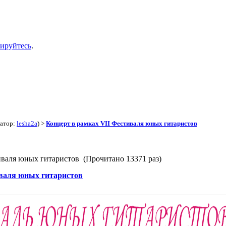
рируйтесь
.
атор:
lesha2a
) >
Концерт в рамках VII Фестиваля юных гитаристов
иваля юных гитаристов (Прочитано 13371 раз)
иваля юных гитаристов