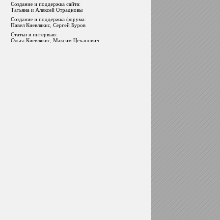
Создание и поддержка сайта:
Татьяна и Алексей Отрадновы
Создание и поддержка форума:
Павел Киевлякис, Сергей Буров
Статьи и интервью:
Ольга Киевлякис, Максим Цеханович