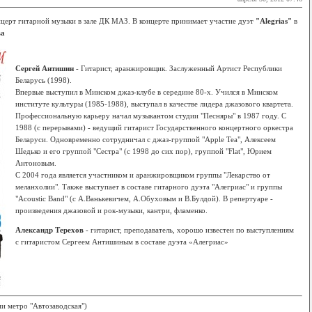
онцерт гитарной музыки в зале ДК МАЗ. В концерте принимает участие дуэт
"Alegrias"
в
ва
Сергей Антишин -
Гитарист, аранжировщик. Заслуженный Артист Республики
Беларусь (1998).
Впервые выступил в Минском джаз-клубе в середине 80-х. Учился в Минском
институте культуры (1985-1988), выступал в качестве лидера джазового квартета.
Профессиональную карьеру начал музыкантом студии "Песняры" в 1987 году. С
1988 (с перерывами) - ведущий гитарист Государственного концертного оркестра
Беларуси. Одновременно сотрудничал с джаз-группой "Apple Tea", Алексеем
Шедько и его группой "Сестра" (с 1998 до сих пор), группой "Flat", Юрием
Антоновым.
С 2004 года является участником и аранжировщиком группы "Лекарство от
меланхолии". Также выступает в составе гитарного дуэта "Алегриас" и группы
"Acoustic Band" (c А.Ванькевичем, А.Обуховым и В.Булдой). В репертуаре -
произведения джазовой и рок-музыки, кантри, фламенко.
Александр Терехов
- гитарист, преподаватель, хорошо известен по выступлениям
с гитаристом Сергеем Антишиным в составе дуэта «Алегриас»
ии метро "Автозаводская")