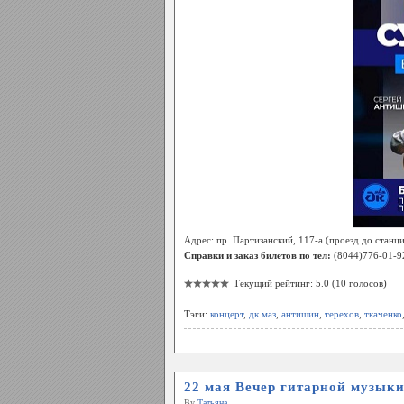
Адрес: пр. Партизанский, 117-а (проезд до станц
Справки и заказ билетов по тел:
(8044)776-01-92
Текущий рейтинг: 5.0 (10 голосов)
Тэги:
концерт
,
дк маз
,
антишин
,
терехов
,
ткаченко
22 мая Вечер гитарной музык
By
Татьяна