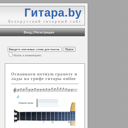
Гитара.by
Белорусский гитарный сайт
Вход
|
Регистрация
Искать в комментариях
Осваиваем нотную грамоту и
лады на грифе гитары online