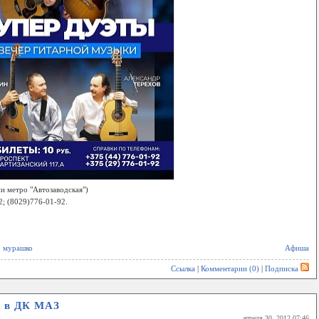
ии метро "Автозаводская")
; (8029)776-01-92.
,
мурашко
Афиша
Ссылка
|
Комментарии (0)
|
Подписка
и в ДК МАЗ
апреля 30, 2012 07:46