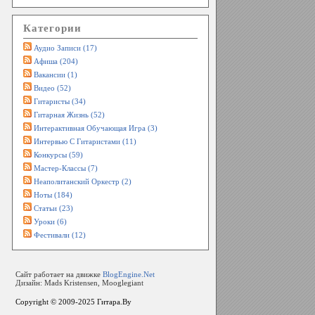
Категории
Аудио Записи (17)
Афиша (204)
Вакансии (1)
Видео (52)
Гитаристы (34)
Гитарная Жизнь (52)
Интерактивная Обучающая Игра (3)
Интервью С Гитаристами (11)
Конкурсы (59)
Мастер-Классы (7)
Неаполитанский Оркестр (2)
Ноты (184)
Статьи (23)
Уроки (6)
Фестивали (12)
Сайт работает на движке
BlogEngine.Net
Дизайн: Mads Kristensen, Mooglegiant
Copyright © 2009-2025
Гитара.By