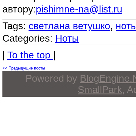
автору:
pishimne-na@list.ru
Tags:
светлана ветушко
,
нот
Categories:
Ноты
|
To the top
|
<< Предыдущие посты
Powered by
BlogEngine
SmallPark
, 