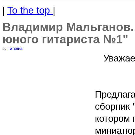
|
To the top
|
Владимир Мальганов.
юного гитариста №1"
by
Татьяна
Уважае
Предлаг
сборник 
котором 
миниатюр