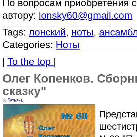
По вопросам приобретения с
автору:
lonsky60@gmail.com
Tags:
лонский
,
ноты
,
ансамб
Categories:
Ноты
|
To the top
|
Олег Копенков. Сборн
сказку"
by
Татьяна
Предста
шестист