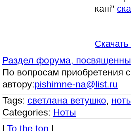
кані"
ска
Скачать
Раздел форума, посвященны
По вопросам приобретения с
автору:
pishimne-na@list.ru
Tags:
светлана ветушко
,
нот
Categories:
Ноты
|
To the top
|