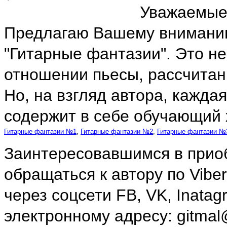
Уважаемые 
Предлагаю Вашему вниманию
"Гитарные фантазии". Это не
отношении пьесы, рассчитан
Но, на взгляд автора, кажда
содержит в себе обучающий 
Гитарные фантазии №1
,
Гитарные фантазии №2
,
Гитарные фантазии №
Заинтересовавшимся в прио
обращаться к автору по Viber
через соцсети FB, VK, Inatag
электронному адресу: gitmal