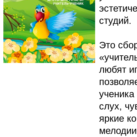
эстетич
студий.
Это сбо
«учител
любят иг
позволяе
ученика
слух, чу
яркие к
мелодии