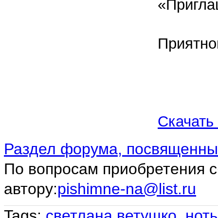
«Пригла
Приятно
Скачать
Раздел форума, посвященны
По вопросам приобретения с
автору:
pishimne-na@list.ru
Tags:
светлана ветушко
,
нот