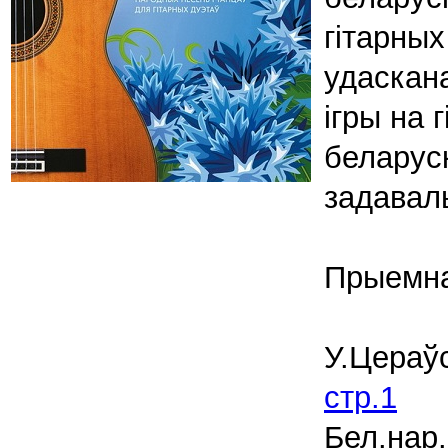
гітарных
удаскана
ігры на 
беларус
задавал
Прыемна
У.Цераўс
стр.1
Бел.нар.