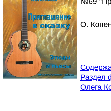
№69 "Пр
О. Копен
Содерж
Раздел 
Олега К