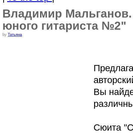
Владимир Мальганов.
юного гитариста №2"
by
Татьяна
Предлаг
авторски
Вы найде
различны
Cюита "С