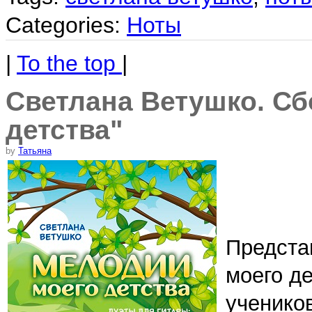
Categories:
Ноты
|
To the top
|
Светлана Ветушко. Сб
детства"
by
Татьяна
Предста
моего д
ученико