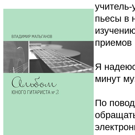
учитель-
пьесы в 
изучению
приемов 
Я надеюс
минут му
По повод
обращать
электрон