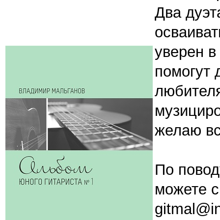
Два дуэт
осваиват
уверен в
помогут 
любителя
музициро
желаю вс
По повод
можете с
gitmal@in