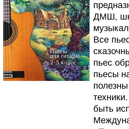
предназ
ДМШ, шк
музыкал
Все пье
сказочн
пьес об
пьесы н
полезны
техники
быть ис
Междуна