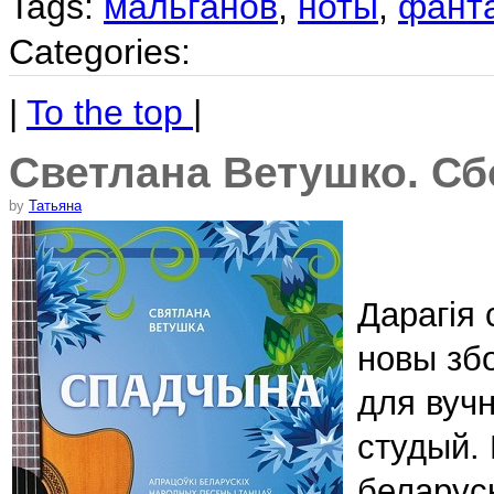
Tags:
мальганов
,
ноты
,
фант
Categories:
|
To the top
|
Светлана Ветушко. Сб
by
Татьяна
Дарагія
новы зб
для вуч
студый.
беларуск