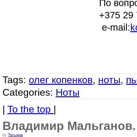
По вопр
+375 29 
e-mail:
k
Tags:
олег копенков
,
ноты
,
п
Categories:
Ноты
|
To the top
|
Владимир Мальганов.
by
Татьяна