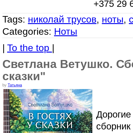
+375 29 
Tags:
николай трусов
,
ноты
,
Categories:
Ноты
|
To the top
|
Светлана Ветушко. Сбо
сказки"
by
Татьяна
Дорогие
сборник 