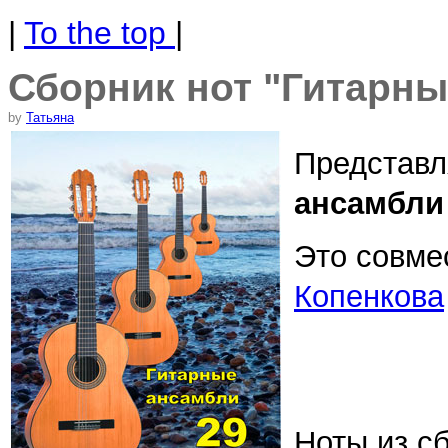
|
To the top
|
Сборник нот "Гитарны
by
Татьяна
Представл
ансамбли 
Это совме
Копенкова
Ноты из с