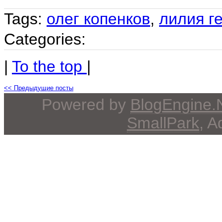
Tags:
олег копенков
,
лилия г
Categories:
|
To the top
|
<< Предыдущие посты
Powered by
BlogEngine
SmallPark
, 