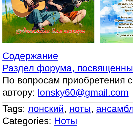
Содержание
Раздел форума, посвященный
По вопросам приобретения с
автору:
lonsky60@gmail.com
Tags:
лонский
,
ноты
,
ансамб
Categories:
Ноты