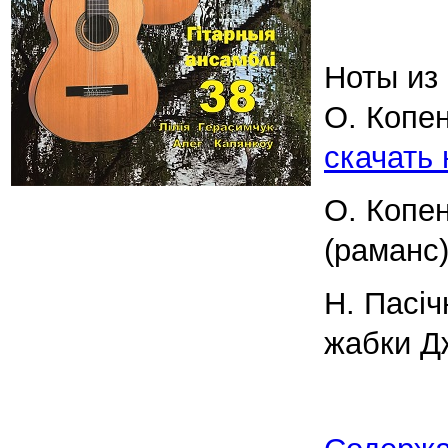
Ноты из
О. Копен
скачать
О. Копе
(раманс
Н. Пасіч
жабки Д