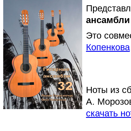
Представл
ансамбли 
Это совме
Копенкова
Ноты из с
А. Морозов
скачать н