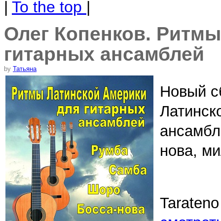
|
To the top
|
Олег Копенков. Ритмы
гитарных ансамблей
by
Татьяна
Новый с
Латинск
ансамбл
нова, м
Tarateno