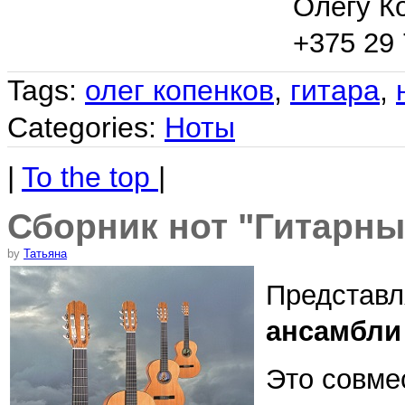
Олегу К
+375 29 
Tags:
олег копенков
,
гитара
,
Categories:
Ноты
|
To the top
|
Сборник нот "Гитарны
by
Татьяна
Представл
ансамбли 
Это совме