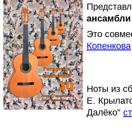
Представл
ансамбли 
Это совме
Копенкова
Ноты из с
Е. Крылато
Далёко"
ст