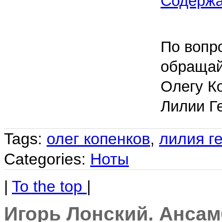
Содерж
По вопр
обращай
Олегу К
Лилии Г
Tags:
олег копенков
,
лилия г
Categories:
Ноты
|
To the top
|
Игорь Лонский. Ансам