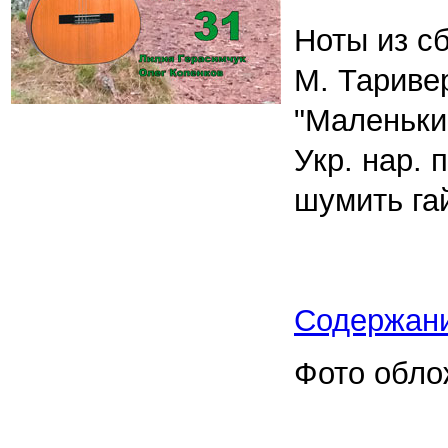
Ноты из с
М. Таривер
"Маленьки
Укр. нар. 
шумить га
Содержан
Фото обло