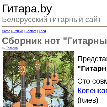
Гитара.by
Белорусский гитарный сайт
Home
|
Archive
|
Contact
|
Feed
Сборник нот "Гитарны
by
Татьяна
Предста
"Гитарн
Это сов
Копенко
(Киев)