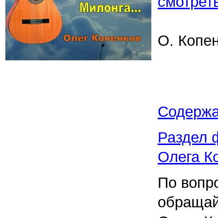
смотрет
О. Копе
Содерж
Раздел 
Олега К
По вопр
обращай