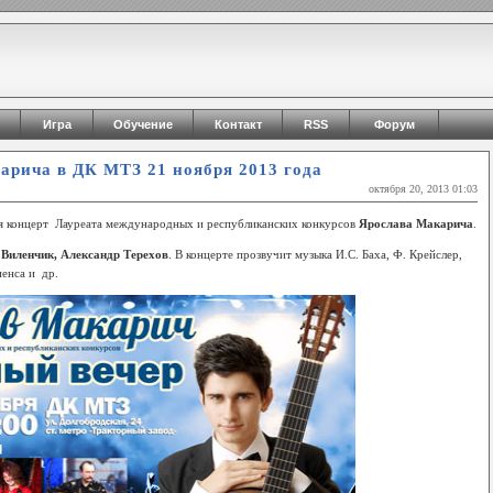
Игра
Обучение
Контакт
RSS
Форум
арича в ДК МТЗ 21 ноября 2013 года
октября 20, 2013 01:03
 концерт Лауреата международных и республиканских конкурсов
Ярослава Макарича
.
Виленчик, Александр Терехов
. В концерте прозвучит музыка И.С. Баха, Ф. Крейслер,
иенса и др.