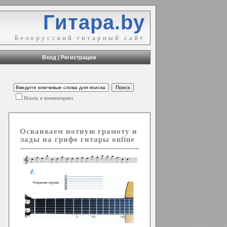
Гитара.by
Белорусский гитарный сайт
Вход
|
Регистрация
Искать в комментариях
Осваиваем нотную грамоту и
лады на грифе гитары online