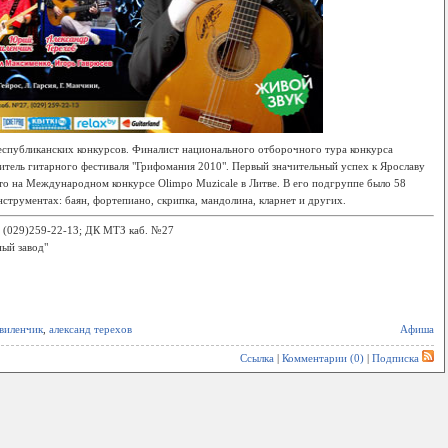
спубликанских конкурсов. Финалист национального отборочного тура конкурса
итель гитарного фестиваля "Грифомания 2010". Первый значительный успех к Ярославу
место на Международном конкурсе Olimpo Muzicale в Литве. В его подгруппе было 58
струментах: баян, фортепиано, скрипка, мандолина, кларнет и других.
; (029)259-22-13; ДК МТЗ каб. №27
ный завод"
виленчик
,
александ терехов
Афиша
Ссылка
|
Комментарии (0)
|
Подписка