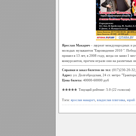
Ярослав Макарич
– лауреат международных и ре
молодых музыкантов "Евровидение 2010 ". Побед
пришел в 13 лет, в 2008 году, когда он занял 1 
конкурсантов, причем играли они на различных ин
Справки и заказ билетов по тел
: (017)230-20-32
Адрес:
ул. Долгобродская, 24 ст. метро "Трактор
Цена билета:
40000-60000 руб
Текущий рейтинг: 5.0 (22 голосов)
Тэги:
ярослав макарич
,
владислав плиговка
,
юрий 