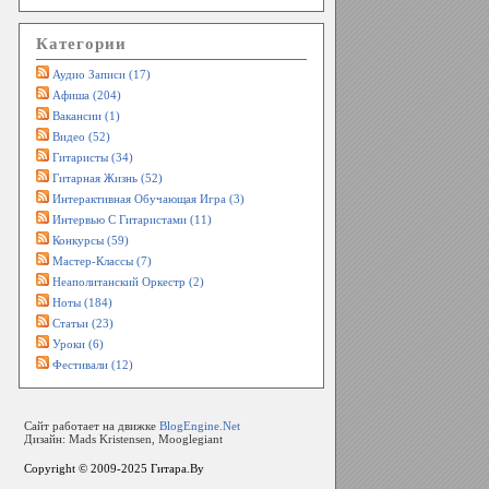
Категории
Аудио Записи (17)
Афиша (204)
Вакансии (1)
Видео (52)
Гитаристы (34)
Гитарная Жизнь (52)
Интерактивная Обучающая Игра (3)
Интервью С Гитаристами (11)
Конкурсы (59)
Мастер-Классы (7)
Неаполитанский Оркестр (2)
Ноты (184)
Статьи (23)
Уроки (6)
Фестивали (12)
Сайт работает на движке
BlogEngine.Net
Дизайн: Mads Kristensen, Mooglegiant
Copyright © 2009-2025
Гитара.By